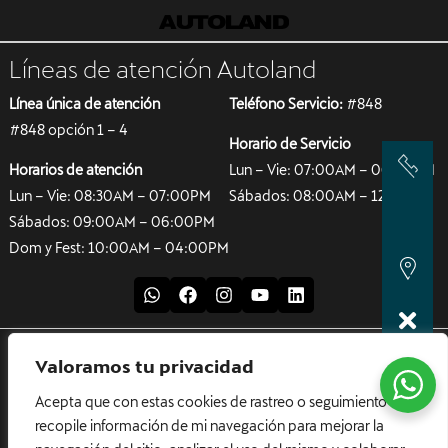
Líneas de atención Autoland
Línea única de atención
Teléfono Servicio:
#848
#848 opción 1 – 4
Horario de Servicio
Horarios de atención
Lun – Vie: 07:00AM – 06:00PM
Lun – Vie: 08:30AM – 07:00PM
Sábados: 08:00AM – 12:00M
Sábados: 09:00AM – 06:00PM
Dom y Fest: 10:00AM – 04:00PM
© Porsche Colombia
Valoramos tu privacidad
Sobre Nosotros
Acepta que con estas cookies de rastreo o seguimiento se
Términos y condiciones
recopile información de mi navegación para mejorar la